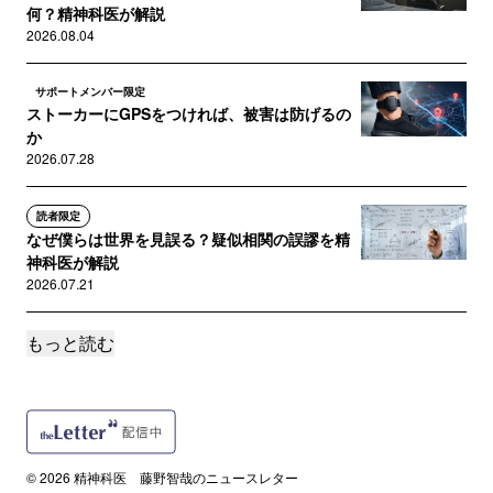
何？精神科医が解説
2026.08.04
サポートメンバー限定
ストーカーにGPSをつければ、被害は防げるの
か
2026.07.28
読者限定
なぜ僕らは世界を見誤る？疑似相関の誤謬を精
神科医が解説
2026.07.21
もっと読む
サポートメンバー限定
ためこみ症って一体何？
2026.07.14
サポートメンバー限定
ジャーナリングって一体なに？精神科医が解説
© 2026 精神科医 藤野智哉のニュースレター
2026.07.07