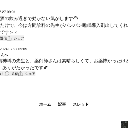
けでなく、世間一般に常識的に広まって欲しいお話だと思いま
7.27 09:01
酒の飲み過ぎで効かない気がします🥺
だけで、今は方問診料の先生がバンバン睡眠導入剤出してくれ
です＞＜
返信
シェア
2024.07.27 09:05
さんへ
精神科の先生と、薬剤師さんは素晴らしくて、お薬怖かったけ
、ありがたかったです💕
ね！
返信
シェア
ホーム
記事
スレッド