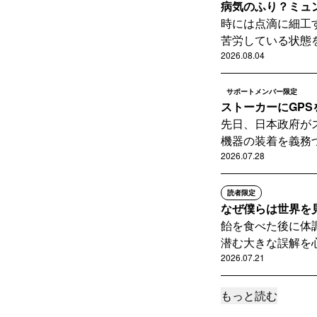
病気のふり？ミュ
時には点滴に細工
苦労している状態を
2026.08.04
サポートメンバー限定
ストーカーにGP
先日、日本政府が
機器の装着を義務づ
2026.07.28
読者限定
なぜ僕らは世界を
飴を食べた後に体
潜む大きな誤解を心
2026.07.21
もっと読む
サポートメンバー限定
ためこみ症って一