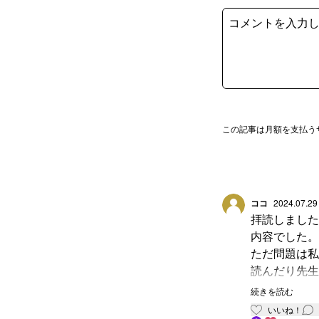
この記事は月額を支払う
ココ
2024.07.29
拝読しました
内容でした。
ただ問題は私
読んだり先生
知ろうともし
続きを読む
しょうね。私
いいね！