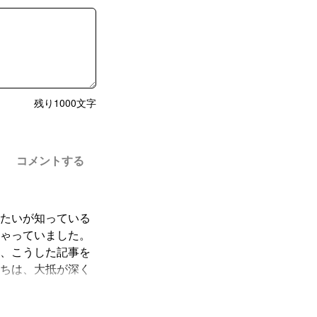
残り
1000
文字
コメントする
たいが知っている
ゃっていました。
、こうした記事を
ちは、大抵が深く
のだから怖いので
神疾患を持つ患者