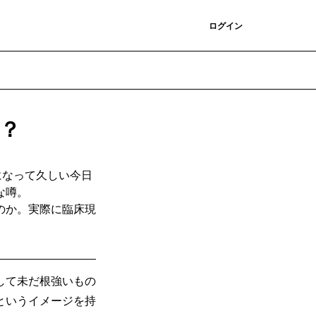
登録
ログイン
？
になって久しい今日
な噂。
のか。実際に臨床現
して未だ根強いもの
というイメージを持