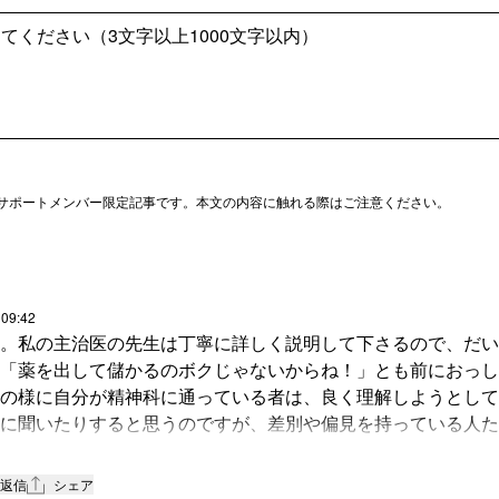
サポートメンバー限定記事です。本文の内容に触れる際はご注意ください。
 09:42
。私の主治医の先生は丁寧に詳しく説明して下さるので、だい
「薬を出して儲かるのボクじゃないからね！」とも前におっし
の様に自分が精神科に通っている者は、良く理解しようとして
に聞いたりすると思うのですが、差別や偏見を持っている人た
ないで適当なことを言うパターンが多いと思います。未知なも
自身「薬漬けじゃん！」と言われたことが何度もあります。精
返信
シェア