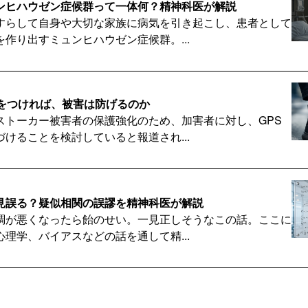
ンヒハウゼン症候群って一体何？精神科医が解説
すらして自身や大切な家族に病気を引き起こし、患者として
作り出すミュンヒハウゼン症候群。...
Sをつければ、被害は防げるのか
ストーカー被害者の保護強化のため、加害者に対し、GPS
けることを検討していると報道され...
見誤る？疑似相関の誤謬を精神科医が解説
調が悪くなったら飴のせい。一見正しそうなこの話。ここに
理学、バイアスなどの話を通して精...
体何？