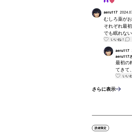
や患者家族だ
aeru117
2024.0
むしろ薬がお
それぞれ最初
でも眠れない
いいね！
aeru117
aeru117
最初の
てきて
いい
さらに表示
読者限定