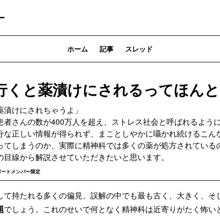
ー
ホーム
記事
スレッド
行くと薬漬けにされるってほんと
薬漬けにされちゃうよ」
患者さんの数が400万人を超え、ストレス社会と呼ばれるよう
分な正しい情報が得られず、まことしやかに囁かれ続けるこん
ってしまうのか、実際に精神科では多くの薬が処方されている
の目線から解説させていただきたいと思います。
ポートメンバー限定
して持たれる多くの偏見、誤解の中でも最も古く、大きく、そ
題
でしょう。これのせいで何となく精神科は近寄りがたく怖い