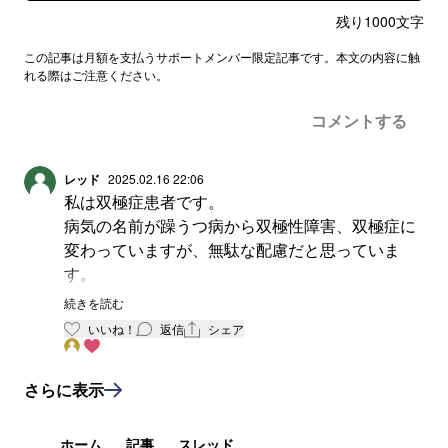
残り
1000
文字
この記事は月額を支払うサポートメンバー限定記事です。本文の内容に触
れる際はご注意ください。
コメントする
レッド
2025.02.16 22:06
私は双極症患者です。
病気の名前が躁うつ病から双極性障害、双極症に
変わっていますが、無駄な配慮だと思っていま
す。
躁うつ病が一番病気の状態を的確に表現している
続きを読む
名称だと思っています。
いいね！
返信
シェア
私はⅡ型の躁は比較的マイルドなタイプですが、
躁の時に散財し自己破産しました。
さらに表示
その後の、現在も躁の時の散財で借金が60万あり
ます。
この病気は躁を自覚するのがつくづく難しい病気
ホーム
記事
スレッド