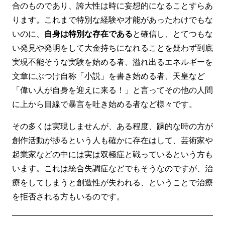
合のものであり、誇大性は時に妄想的になることすらあ
ります。これまで特別な経験や才能があったわけでもな
いのに、
自身は特別な存在である
と確信し、とてつもな
い発見や発明をして大金持ちになれることを疑わず到底
実現不能そうな実験を始める者、溢れ出るエネルギーを
文章にぶつけ自称「小説」を書き始める者、天皇など
「偉い人が自身を迎えに来る！」と言ってその他の人間
に上から目線で暴言を吐き始める者など様々です。
その多くは実現しませんが、ある程度、躁的な時の方が
創作活動が捗るという人も確かに存在はして、芸術家や
起業家などの中には実は双極症と戦っているという方も
います。これは統合失調症などでもそうなのですが、治
療をしてしまうと創造性が失われる、ということで治療
を拒否される方もいるのです。