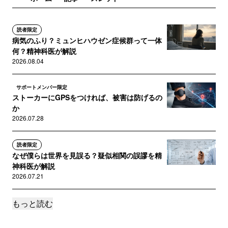
だと思います。
普段鬱なので躁になって活動的になって頭も冴え
読者限定
働く様になると、病気が良くなったとつい勘違い
病気のふり？ミュンヒハウゼン症候群って一体
してしまうんですね…
何？精神科医が解説
そして鬱になり後悔に陥る…
2026.08.04
難しい病気ですね。
サポートメンバー限定
ストーカーにGPSをつければ、被害は防げるの
か
2026.07.28
読者限定
なぜ僕らは世界を見誤る？疑似相関の誤謬を精
神科医が解説
2026.07.21
もっと読む
サポートメンバー限定
ためこみ症って一体何？
2026.07.14