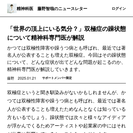
精神科医 藤野智哉のニュースレター
登録
ログイン
「世界の頂上にいる気分？」双極症の躁状態
について精神科専門医が解説
かつては双極性障害や躁うつ病とも呼ばれ、最近では著
名人が公表することも増えた双極症。今回はその躁状態
について、どんな症状が出てどんな問題が起こるのか、
精神科専門医が解説していきます。
藤野
2025.01.21
サポートメンバー限定
双極症というと聞き馴染みがないかもしれませんが、か
つては双極性障害や躁うつ病とも呼ばれ、最近では著名
人が公表することも増えたためなんとなくは知っている
方もいるでしょう。躁状態では次々と様々なアイディア
が浮かんでくるためアーティストや起業家の中にはそれ