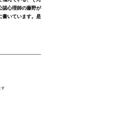
公認心理師の藤野が
に書いています。是
ます