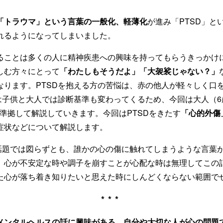
「トラウマ」という言葉の一般化、軽薄化
が進み「PTSD」と
れるようになってしまいました。
ることは多くの人に精神疾患への興味を持ってもらうきっかけ
しむ方々にとって
「わたしもそうだよ」「大袈裟じゃない？」
なります。PTSDを抱える方の苦悩は、赤の他人が軽々しく口
は子供と大人では診断基準も変わってくるため、今回は大人（6
Rに準拠して解説していきます。今回はPTSDをきたす
「心的外傷
症状などについて解説します。
の話題では図らずとも、誰かの心の傷に触れてしまうような言葉
。心が不安定な時や調子を崩すことが心配な時は無理してこの
た心が落ち着き知りたいと思えた時にしんどくならない範囲で
***
メンタルヘルスの話に興味がある、自分や大切な人が心の問題