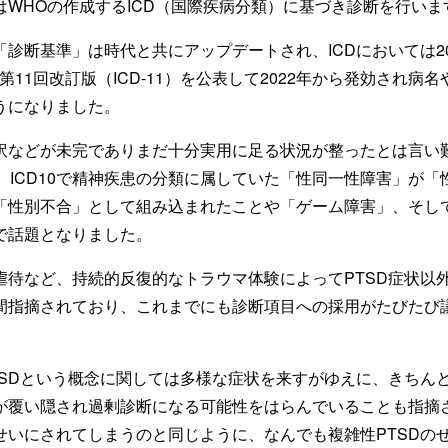
はWHOの作成するICD（国際疾病分類）に基づき診断を行いま
診断基準」は時代と共にアップデートされ、ICDにおいては20
第11回改訂版（ICD-11）を公表して2022年から発効され病
うになりました。
訳などが未完でありまだ十分実用に足る状況が整ったとは言い難
、ICD10で精神疾患の分類に属していた「性同一性障害」が
「性別不合」として組み込まれたことや「ゲーム障害」、そし
で話題となりました。
虐待など、持続的反復的なトラウマ体験によってPTSD症状以
間指摘されており、これまでにも診断項目への採用がたびたび
TSDという概念に関しては多様な症状を来すがゆえに、きちん
が覆い隠され過剰診断になる可能性をはらんでいることも指摘
せいにされてしまうのと同じように、なんでも複雑性PTSDの