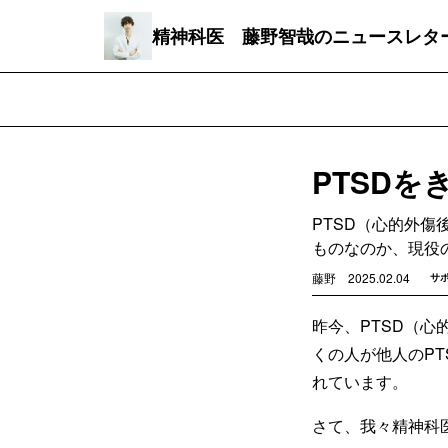
精神科医 藤野智哉のニュースレタ
PTSD
PTSD（心的外
ものなのか、現役
藤野
2025.02.04
サ
昨今、PTSD（
くの人が他人のP
れています。
さて、我々精神科