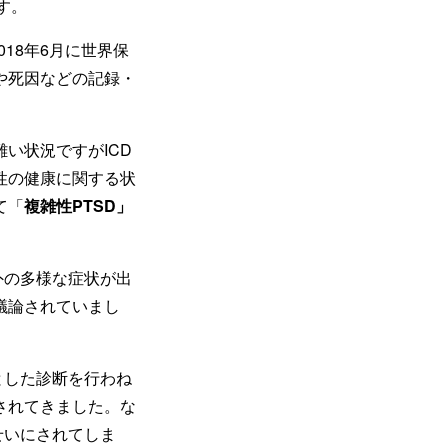
す。
18年6月に世界保
名や死因などの記録・
い状況ですがICD
「性の健康に関する状
て「
複雑性PTSD」
外の多様な症状が出
議論されていまし
とした診断を行わね
されてきました。な
せいにされてしま