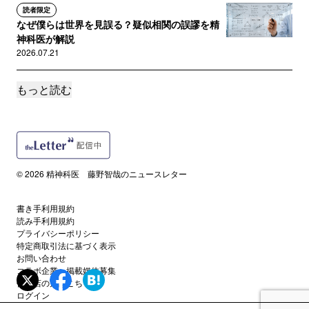
読者限定
なぜ僕らは世界を見誤る？疑似相関の誤謬を精
神科医が解説
2026.07.21
もっと読む
サポートメンバー限定
ためこみ症って一体何？
2026.07.14
サポートメンバー限定
ジャーナリングって一体なに？精神科医が解説
© 2026 精神科医 藤野智哉のニュースレター
2026.07.07
書き手利用規約
サポートメンバー限定
読み手利用規約
ゲームでADHDを治療？「エンデバーライド」
プライバシーポリシー
について精神科医が解説
特定商取引法に基づく表示
2026.06.30
お問い合わせ
コラボ企業・掲載媒体募集
代理店の方はこちら
サポートメンバー限定
ログイン
「地域で支える」は、いったい誰が支えるの