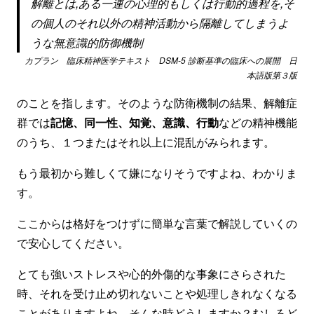
解離とは,ある一連の心理的もしくは行動的過程を,そ
の個人のそれ以外の精神活動から隔離してしまうよ
うな無意識的防御機制
カプラン 臨床精神医学テキスト DSM-5 診断基準の臨床への展開 日
本語版第３版
のことを指します。そのような防衛機制の結果、解離症
群では
記憶、同一性、知覚、意識、行動
などの精神機能
のうち、１つまたはそれ以上に混乱がみられます。
もう最初から難しくて嫌になりそうですよね、わかりま
す。
ここからは格好をつけずに簡単な言葉で解説していくの
で安心してください。
とても強いストレスや心的外傷的な事象にさらされた
時、それを受け止め切れないことや処理しきれなくなる
ことがありますよね。そんな時どうしますか？むしろど